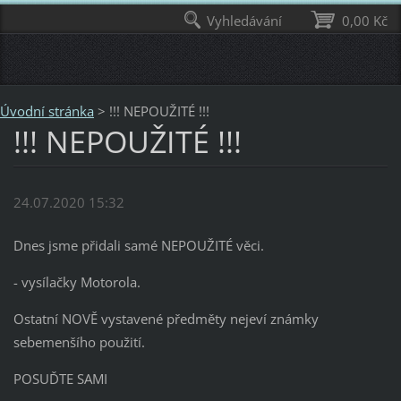
Vyhledávání
0,00 Kč
Úvodní stránka
>
!!! NEPOUŽITÉ !!!
!!! NEPOUŽITÉ !!!
24.07.2020 15:32
Dnes jsme přidali samé NEPOUŽITÉ věci.
- vysílačky Motorola.
Ostatní NOVĚ vystavené předměty nejeví známky
sebemenšího použití.
POSUĎTE SAMI