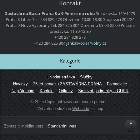
Kontakt
Zastavárna Bazar Praha 8 a 9 Peníze na ruku
Sokolovská 150/1273
Praha 8-Liben
Tel.: 284 829 278
Otevřeno 10:00-18:30
Spojovací 205/24
Praha 9-Nové Vysočany
Tel: 284 825 304
Otevřeno 08:00-22:00
Poledni
přestávka: 11:30-12:30
+420 284 829 278
+420 284 825 304
jankaliv
oda@voln
y.cz
Kategorie
Úvodní stránka
Služby
Novinky
25 let provozu ZASTAVÁRNA PRAHA
Fotogalerie
Napište nám
Kontakt
Odkazy
Smluvní podmínky a GDPR
© 2025 Copyright www.zastavarna-praha.cz
Vytvořeno službou
Webnode
E-shop
Zobrazit:
Mobilní verzi
|
Standardní verzi