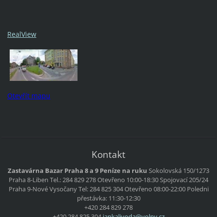
RealView
Otevřít mapu
Kontakt
Zastavárna Bazar Praha 8 a 9 Peníze na ruku
Sokolovská 150/1273
Praha 8-Liben
Tel.: 284 829 278
Otevřeno 10:00-18:30
Spojovací 205/24
Praha 9-Nové Vysočany
Tel: 284 825 304
Otevřeno 08:00-22:00
Poledni
přestávka: 11:30-12:30
+420 284 829 278
+420 284 825 304
jankaliv
oda@voln
y.cz