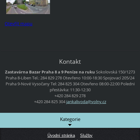
Otevřít mapu
Kontakt
Zastavárna Bazar Praha 8 a 9 Peníze na ruku
Sokolovská 150/1273
Praha 8-Liben
Tel.: 284 829 278
Otevřeno 10:00-18:30
Spojovací 205/24
Praha 9-Nové Vysočany
Tel: 284 825 304
Otevřeno 08:00-22:00
Poledni
přestávka: 11:30-12:30
+420 284 829 278
+420 284 825 304
jankaliv
oda@voln
y.cz
Kategorie
Úvodní stránka
Služby