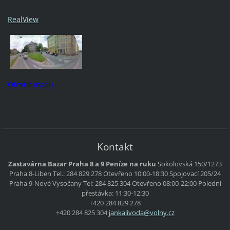
RealView
Otevřít mapu
Kontakt
Zastavárna Bazar Praha 8 a 9 Peníze na ruku
Sokolovská 150/1273
Praha 8-Liben
Tel.: 284 829 278
Otevřeno 10:00-18:30
Spojovací 205/24
Praha 9-Nové Vysočany
Tel: 284 825 304
Otevřeno 08:00-22:00
Poledni
přestávka: 11:30-12:30
+420 284 829 278
+420 284 825 304
jankaliv
oda@voln
y.cz