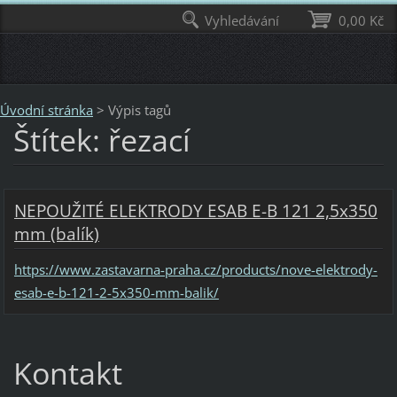
Vyhledávání
0,00 Kč
Úvodní stránka
>
Výpis tagů
Štítek: řezací
NEPOUŽITÉ ELEKTRODY ESAB E-B 121 2,5x350
mm (balík)
https://www.zastavarna-praha.cz/products/nove-elektrody-
esab-e-b-121-2-5x350-mm-balik/
Kontakt