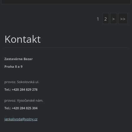
1
2
>
>>
Kontakt
Zastavárna Bazar
Praha 8 a 9
provoz. Sokolovská ul.
Tel.: +420 284 829 278
provoz. Vysočanské nám.
Tel.:
+420 284 825 304
jankalivoda@volny.cz