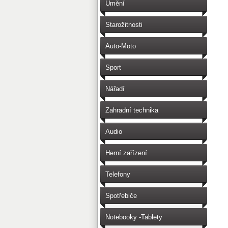
Umění
Starožitnosti
Auto-Moto
Sport
Nářadí
Zahradní technika
Audio
Herní zařízení
Telefony
Spotřebiče
Notebooky -Tablety