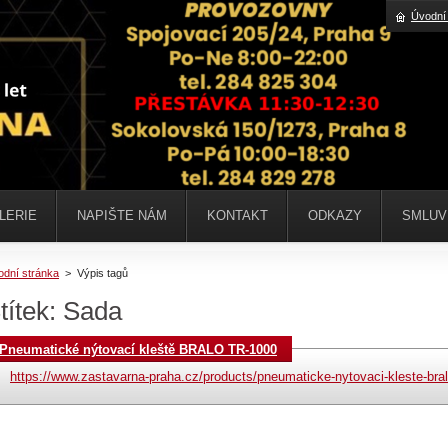
Úvodní
LERIE
NAPIŠTE NÁM
KONTAKT
ODKAZY
SMLUV
odní stránka
>
Výpis tagů
títek: Sada
Pneumatické nýtovací kleště BRALO TR-1000
https://www.zastavarna-praha.cz/products/pneumaticke-nytovaci-kleste-bral