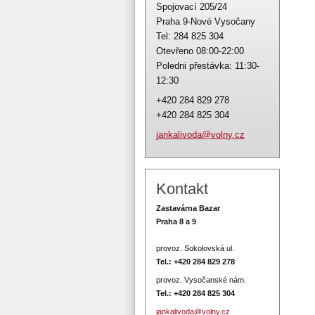
Spojovací 205/24
Praha 9-Nové Vysočany
Tel: 284 825 304
Otevřeno 08:00-22:00
Poledni přestávka: 11:30-
12:30
+420 284 829 278
+420 284 825 304
jankaliv
oda@voln
y.cz
Kontakt
Zastavárna Bazar
Praha 8 a 9
provoz. Sokolovská ul.
Tel.: +420 284 829 278
provoz. Vysočanské nám.
Tel.:
+420 284 825 304
jankalivoda@volny.cz