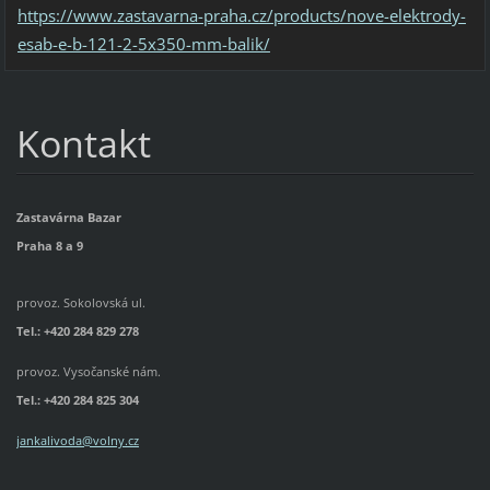
https://www.zastavarna-praha.cz/products/nove-elektrody-
esab-e-b-121-2-5x350-mm-balik/
Kontakt
Zastavárna Bazar
Praha 8 a 9
provoz. Sokolovská ul.
Tel.: +420 284 829 278
provoz. Vysočanské nám.
Tel.:
+420 284 825 304
jankalivoda@volny.cz