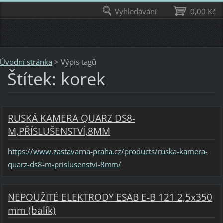
Vyhledávání
0,00 Kč
Úvodní stránka
>
Výpis tagů
Štítek: korek
RUSKÁ KAMERA QUARZ DS8-
M,PŘÍSLUŠENSTVÍ,8MM
https://www.zastavarna-praha.cz/products/ruska-kamera-
quarz-ds8-m-prislusenstvi-8mm/
NEPOUŽITÉ ELEKTRODY ESAB E-B 121 2,5x350
mm (balík)