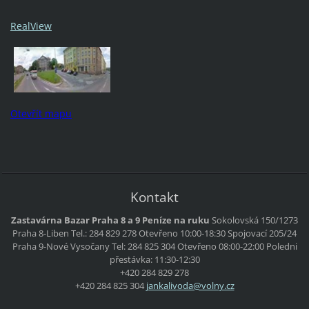
RealView
Otevřít mapu
Kontakt
Zastavárna Bazar Praha 8 a 9 Peníze na ruku
Sokolovská 150/1273
Praha 8-Liben
Tel.: 284 829 278
Otevřeno 10:00-18:30
Spojovací 205/24
Praha 9-Nové Vysočany
Tel: 284 825 304
Otevřeno 08:00-22:00
Poledni
přestávka: 11:30-12:30
+420 284 829 278
+420 284 825 304
jankaliv
oda@voln
y.cz