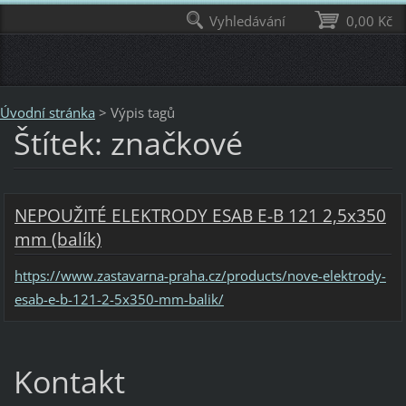
Vyhledávání
0,00 Kč
Úvodní stránka
>
Výpis tagů
Štítek: značkové
NEPOUŽITÉ ELEKTRODY ESAB E-B 121 2,5x350
mm (balík)
https://www.zastavarna-praha.cz/products/nove-elektrody-
esab-e-b-121-2-5x350-mm-balik/
Kontakt