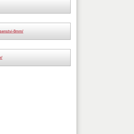
usenstvi-8mm/
r/