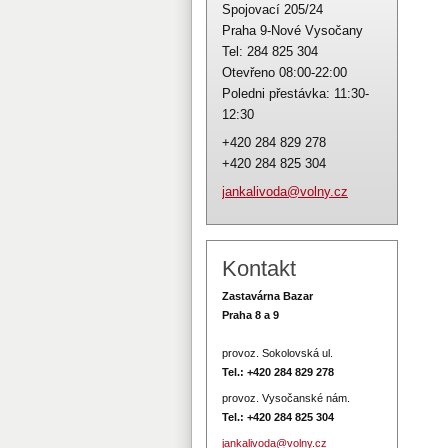
Spojovací 205/24
Praha 9-Nové Vysočany
Tel: 284 825 304
Otevřeno 08:00-22:00
Poledni přestávka: 11:30-
12:30
+420 284 829 278
+420 284 825 304
jankaliv
oda@voln
y.cz
Kontakt
Zastavárna Bazar
Praha 8 a 9
provoz. Sokolovská ul.
Tel.: +420 284 829 278
provoz. Vysočanské nám.
Tel.:
+420 284 825 304
jankalivoda@volny.cz