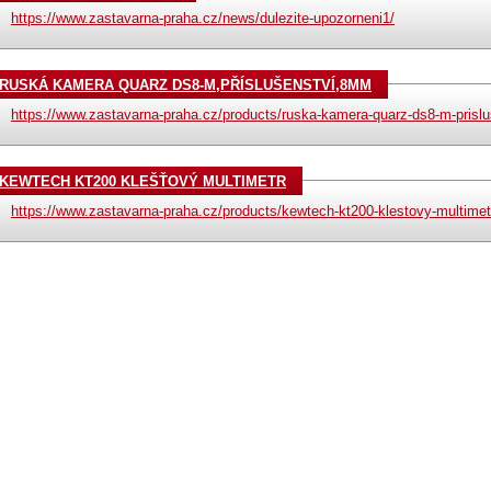
https://www.zastavarna-praha.cz/news/dulezite-upozorneni1/
RUSKÁ KAMERA QUARZ DS8-M,PŘÍSLUŠENSTVÍ,8MM
https://www.zastavarna-praha.cz/products/ruska-kamera-quarz-ds8-m-prisl
KEWTECH KT200 KLEŠŤOVÝ MULTIMETR
https://www.zastavarna-praha.cz/products/kewtech-kt200-klestovy-multimet