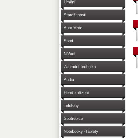
Umění
Starožitnosti
Auto-Moto
Sport
Nářadí
Zahradní technika
Audio
Herní zařízení
Telefony
Spotřebiče
Notebooky -Tablety