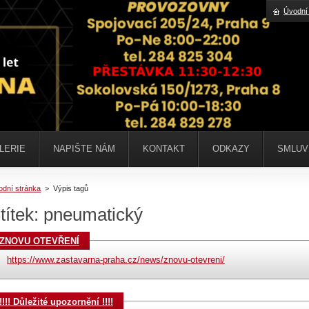
Úvodní
LERIE
NAPIŠTE NÁM
KONTAKT
ODKAZY
SMLUV
odní stránka
>
Výpis tagů
títek: pneumatický
ZNOVU OTEVŘENÍ
https://www.zastavarna-praha.cz/news/znovu-otevreni/
!!!! Důležité upozornění !!!!