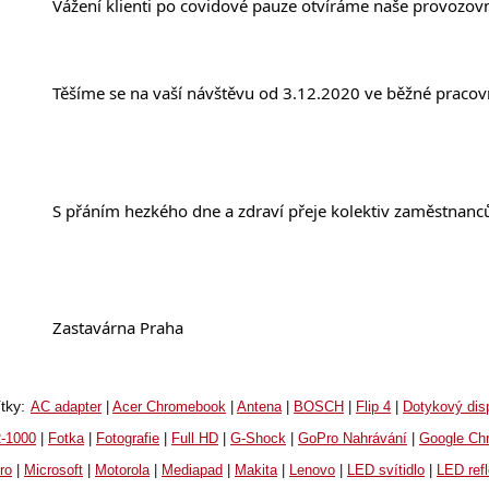
		Vážení klienti po covidové pauze otvíráme naše provozov
		Těšíme se na vaší návštěvu od 3.12.2020 ve běžné pracov
		S přáním hezkého dne a zdraví přeje kolektiv zaměstnanc
		Zastavárna Praha
ítky
:
AC adapter
|
Acer Chromebook
|
Antena
|
BOSCH
|
Flip 4
|
Dotykový disp
-1000
|
Fotka
|
Fotografie
|
Full HD
|
G-Shock
|
GoPro Nahrávání
|
Google Ch
ro
|
Microsoft
|
Motorola
|
Mediapad
|
Makita
|
Lenovo
|
LED svítidlo
|
LED refl