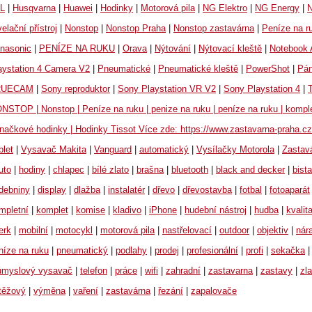
L
|
Husqvarna
|
Huawei
|
Hodinky
|
Motorová pila
|
NG Elektro
|
NG Energy
|
velační přístroj
|
Nonstop
|
Nonstop Praha
|
Nonstop zastavárna
|
Peníze na r
nasonic
|
PENÍZE NA RUKU
|
Orava
|
Nýtování
|
Nýtovací kleště
|
Notebook 
aystation 4 Camera V2
|
Pneumatické
|
Pneumatické kleště
|
PowerShot
|
Pán
RUECAM
|
Sony reproduktor
|
Sony Playstation VR V2
|
Sony Playstation 4
|
T
NSTOP | Nonstop | Peníze na ruku | penize na ruku | peníze na ruku | kompl
Značkové hodinky | Hodinky Tissot Více zde: https://www.zastavarna-praha.cz/
blet
|
Vysavač Makita
|
Vanguard
|
automatický
|
Vysílačky Motorola
|
Zastav
uto
|
hodiny
|
chlapec
|
bílé zlato
|
brašna
|
bluetooth
|
black and decker
|
bista
debniny
|
display
|
dlažba
|
instalatér
|
dřevo
|
dřevostavba
|
fotbal
|
fotoaparát
mpletní
|
komplet
|
komise
|
kladivo
|
iPhone
|
hudební nástroj
|
hudba
|
kvalit
erk
|
mobilní
|
motocykl
|
motorová pila
|
nastřelovací
|
outdoor
|
objektiv
|
nár
níze na ruku
|
pneumatický
|
podlahy
|
prodej
|
profesionální
|
profi
|
sekačka
|
ůmyslový vysavač
|
telefon
|
práce
|
wifi
|
zahradní
|
zastavarna
|
zastavy
|
zl
těžový
|
výměna
|
vaření
|
zastavárna
|
řezání
|
zapalovače