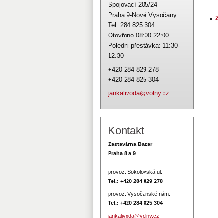
Spojovací 205/24
Praha 9-Nové Vysočany
Tel: 284 825 304
Otevřeno 08:00-22:00
Poledni přestávka: 11:30-
12:30
+420 284 829 278
+420 284 825 304
jankaliv
oda@voln
y.cz
Kontakt
Zastavárna Bazar
Praha 8 a 9
provoz. Sokolovská ul.
Tel.: +420 284 829 278
provoz. Vysočanské nám.
Tel.:
+420 284 825 304
jankalivoda@volny.cz