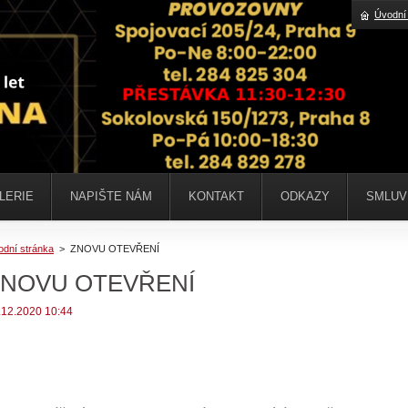
Úvodní
LERIE
NAPIŠTE NÁM
KONTAKT
ODKAZY
SMLUV
odní stránka
>
ZNOVU OTEVŘENÍ
ZNOVU OTEVŘENÍ
.12.2020 10:44