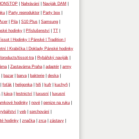
NONSTOP
|
Nahrávání
|
Naviják DAM
|
uku
|
Party reproduktor
|
Party box
|
Acer
|
Pila
|
S10 Plus
|
Samsung
|
ské hodinky
|
Příslušenství
|
TT
|
issot | Hodinky | Pánské | Tradition |
etní | Krabička | Doklady Pánské hodinky
products/tissot-tra
|
Rybářský naviják
|
árna
|
Zastavárna Praha
|
adaptér
|
army
|
bazar
|
barva
|
bakterie
|
deska
|
|
foťák
|
heligonka
|
hifi
|
kufr
|
kuchyň
|
a
|
káva
|
lestnictví
|
luxusní
|
luxusní
amkové hodinky
|
nové
|
penize na ruku
|
rybářství
|
veb
|
sprchování
|
até hodinky
|
značka
|
zrca
|
zástavy
|