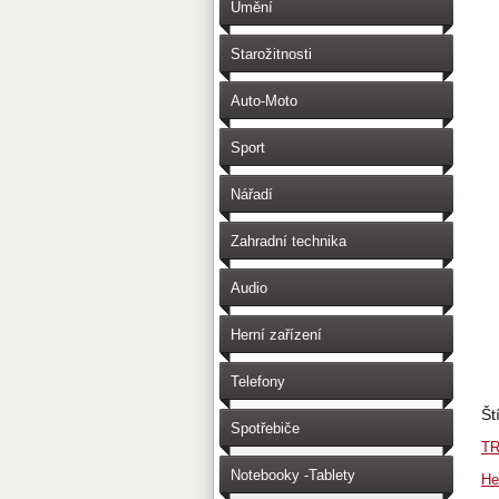
Umění
Starožitnosti
Auto-Moto
Sport
Nářadí
Zahradní technika
Audio
Herní zařízení
Telefony
Št
Spotřebiče
TR
Notebooky -Tablety
He