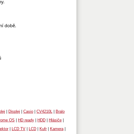
ny.
ní době.
ů
lej
|
Displej
|
Casio
|
CV4210L
|
Bralo
rome OS
|
HD ready
|
HDD
|
Hlásiče
|
ektor
|
LCD TV
|
LCD
|
Kufr
|
Kamera
|