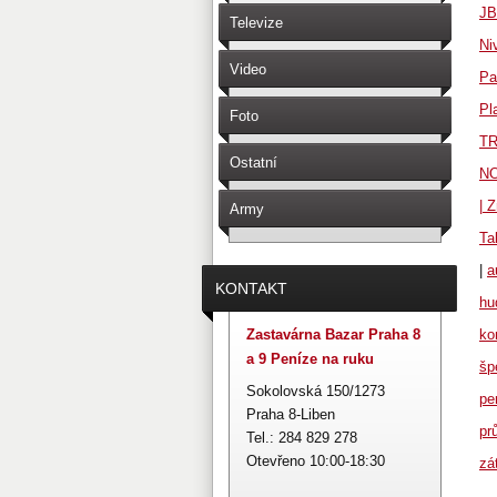
JB
Televize
Ni
Video
Pa
Pl
Foto
T
Ostatní
NO
| 
Army
Ta
|
a
KONTAKT
hu
Zastavárna Bazar Praha 8
ko
a 9 Peníze na ruku
šp
Sokolovská 150/1273
pe
Praha 8-Liben
pr
Tel.: 284 829 278
Otevřeno 10:00-18:30
zá