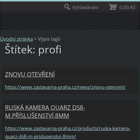
Vyhledávání
0,00 Kč
Úvodní stránka
>
Výpis tagů
Štítek: profi
ZNOVU OTEVŘENÍ
https://www.zastavarna-praha.cz/news/znovu-otevreni/
RUSKÁ KAMERA QUARZ DS8-
M,PŘÍSLUŠENSTVÍ,8MM
https://www.zastavarna-praha.cz/products/ruska-kamera-
quarz-ds8-m-prislusenstvi-8mm/