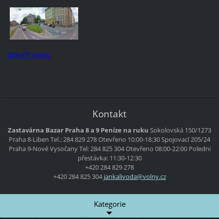
Otevřít mapu
Kontakt
Zastavárna Bazar Praha 8 a 9 Peníze na ruku
Sokolovská 150/1273
Praha 8-Liben
Tel.: 284 829 278
Otevřeno 10:00-18:30
Spojovací 205/24
Praha 9-Nové Vysočany
Tel: 284 825 304
Otevřeno 08:00-22:00
Poledni
přestávka: 11:30-12:30
+420 284 829 278
+420 284 825 304
jankaliv
oda@voln
y.cz
Kategorie